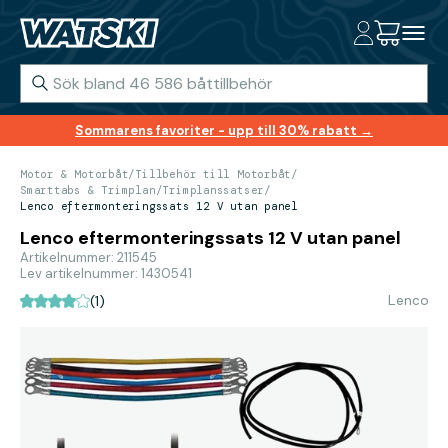
Sommarens favoriter - upp till 30% rabatt →
Motor & Motorbåt
/
Tillbehör till Motorbåt
/
Smarttabs & Trimplan
/
Trimplanssatser
/
Lenco eftermonteringssats 12 V utan panel
Lenco eftermonteringssats 12 V utan panel
Artikelnummer: 211545
Lev artikelnummer: 1430541
Lenco
(1)