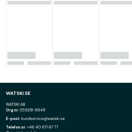
WATSKI.SE
WATSKI AB
Org.nr:
559218-8949
E-post:
kundservice@watski.se
Telefon.nr:
+46 40 671 67 77