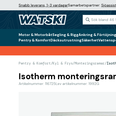
Snabb leverans, 1-3 vardagar
Samarbetspartner:
Sjöassis
Motor & Motorbåt
Segling & Rigg
Ankring & Förtöjnin
Pentry & Komfort
Däcksutrustning
Säkerhet
Vattenspo
Pentry & Komfort
/
Kyl & Frys
/
Monteringsramar
/
Isot
Isotherm monteringsram 
Artikelnummer: 116725
Lev artikelnummer: 1992G