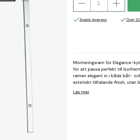
Snabb leverans
Över 2
Monteringsram för Elegance-kyls
för att passa perfekt till Isoth
ramen elegant in i både båt- oc
estetiskt tilltalande finish, utan 
Denna ram gör det enkelt och sä
Läs mer
kommer att hålla sig på plats äv