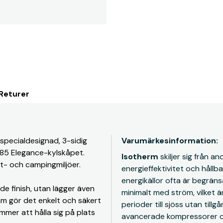
 Returer
specialdesignad, 3-sidig
Varumärkesinformation:
m 85 Elegance-kylskåpet.
Isotherm
skiljer sig från 
åt- och campingmiljöer.
energieffektivitet och hållba
energikällor ofta är begrän
de finish, utan lägger även
minimalt med ström, vilket 
 ram gör det enkelt och säkert
perioder till sjöss utan till
mer att hålla sig på plats
avancerade kompressorer oc