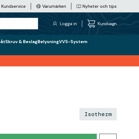
Kundservice
Varumärken
Nyheter och tips
Logga in
Kundvagn
båt
Skruv & Beslag
Belysning
VVS-System
Isotherm