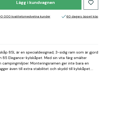
Lägg i kundvagnen
00 000 kvalitetsmedvetna kunder
60 dagars öppet köp
kåp 85L är en specialdesignad, 3-sidig ram som är gjord
erm 85 Elegance-kylskåpet. Med sin vita färg smälter
h campingmiljöer. Monteringsramen ger inte bara en
lägger även till extra stabilitet och skydd till kylskåpet.
kert att montera, och du kan vara trygg med att den
en under rörelse.