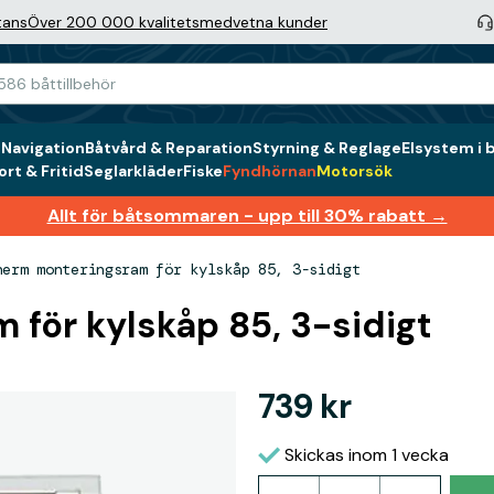
tans
Över 200 000 kvalitetsmedvetna kunder
g
Navigation
Båtvård & Reparation
Styrning & Reglage
Elsystem i 
rt & Fritid
Seglarkläder
Fiske
Fyndhörnan
Motorsök
Allt för båtsommaren - upp till 30% rabatt →
herm monteringsram för kylskåp 85, 3-sidigt
för kylskåp 85, 3-sidigt
739 kr
Skickas inom 1 vecka