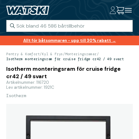
Allt för båtsommaren - upp till 30% rabatt →
Pentry & Komfort
/
Kyl & Frys
/
Monteringsramar
/
Isotherm monteringsram för cruise fridge cr42 / 49 svart
Isotherm monteringsram för cruise fridge
cr42 / 49 svart
Artikelnummer: 116720
Lev artikelnummer: 1921C
Isotherm