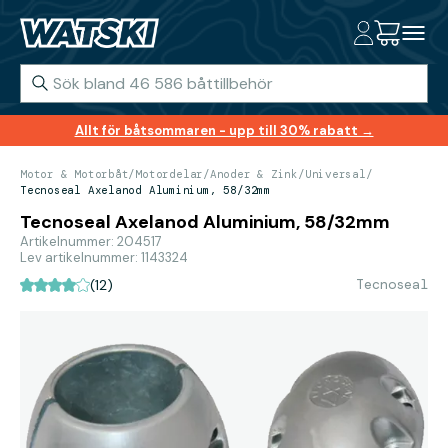
Allt för båtsommaren - upp till 30% rabatt →
Motor & Motorbåt
/
Motordelar
/
Anoder & Zink
/
Universal
/
Tecnoseal Axelanod Aluminium, 58/32mm
Tecnoseal Axelanod Aluminium, 58/32mm
Artikelnummer: 204517
Lev artikelnummer: 1143324
Tecnoseal
(12)