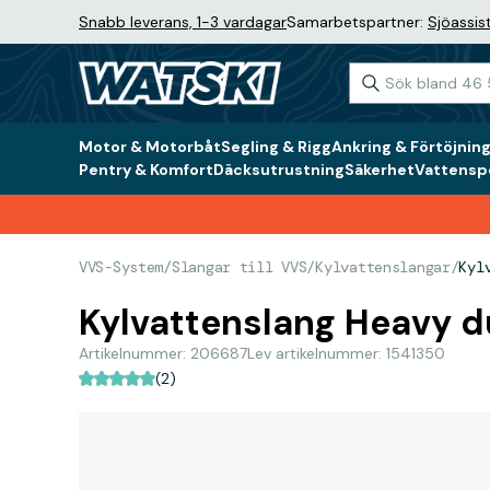
Snabb leverans, 1-3 vardagar
Samarbetspartner:
Sjöassis
Motor & Motorbåt
Segling & Rigg
Ankring & Förtöjnin
Pentry & Komfort
Däcksutrustning
Säkerhet
Vattenspo
VVS-System
/
Slangar till VVS
/
Kylvattenslangar
/
Kyl
Kylvattenslang Heavy d
Artikelnummer: 206687
Lev artikelnummer: 1541350
(2)