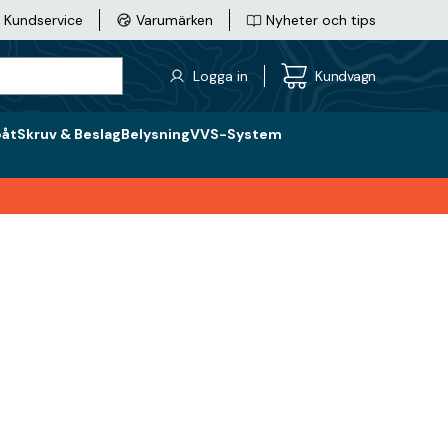
Kundservice
Varumärken
Nyheter och tips
Logga in
Kundvagn
båt
Skruv & Beslag
Belysning
VVS-System