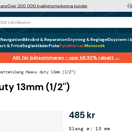
tans
Över 200 000 kvalitetsmedvetna kunder
g
Navigation
Båtvård & Reparation
Styrning & Reglage
Elsystem i 
rt & Fritid
Seglarkläder
Fiske
Fyndhörnan
Motorsök
Allt för båtsommaren - upp till 30% rabatt →
vattenslang Heavy duty 13mm (1/2")
uty 13mm (1/2")
485 kr
Slang ø: 13 mm