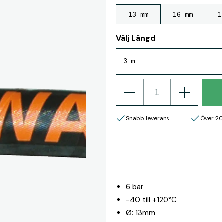
13 mm
16 mm
1
Välj Längd
3 m
Snabb leverans
Över 2
6 bar
-40 till +120°C
Ø: 13mm