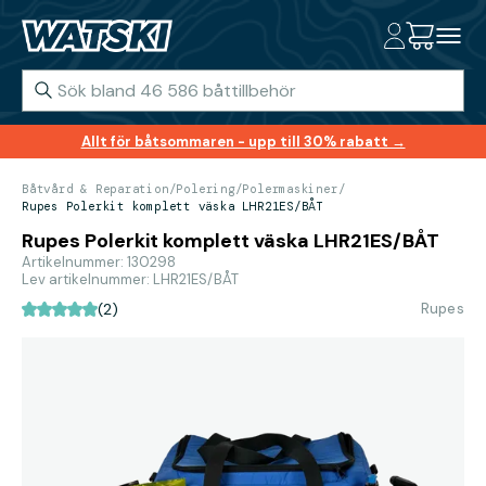
Allt för båtsommaren - upp till 30% rabatt →
Båtvård & Reparation
/
Polering
/
Polermaskiner
/
Rupes Polerkit komplett väska LHR21ES/BÅT
Rupes Polerkit komplett väska LHR21ES/BÅT
Artikelnummer: 130298
Lev artikelnummer: LHR21ES/BÅT
Rupes
(2)