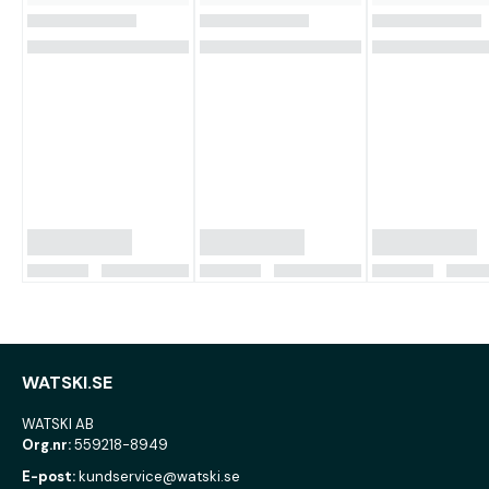
WATSKI.SE
WATSKI AB
Org.nr:
559218-8949
E-post:
kundservice@watski.se