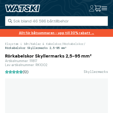
Allt för båtsommaren - upp till 30% rabatt →
Elsystem i båt
/
Kablar & Kabelskor
/
Rörkabelskor
/
Rörkabelskor Skyllermarks 2,5-95 mm²
Rörkabelskor Skyllermarks 2,5-95 mm²
Artikelnummer: 111817
Lev artikelnummer: RK1002
Skyllermarks
(12)