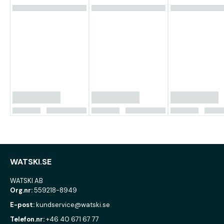
WATSKI.SE
WATSKI AB
Org.nr:
559218-8949
E-post:
kundservice@watski.se
Telefon.nr:
+46 40 671 67 77