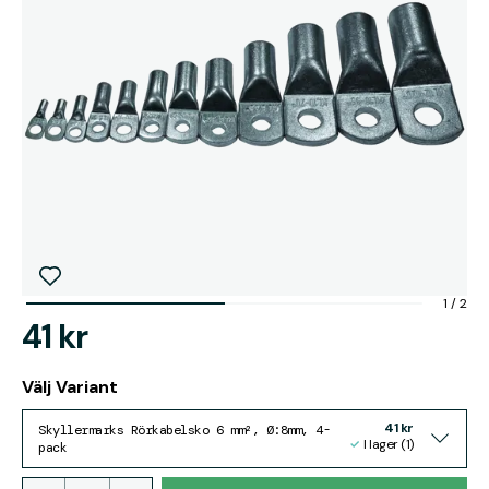
1
/
2
41 kr
Välj Variant
41 kr
Skyllermarks Rörkabelsko 6 mm², Ø:8mm, 4-
I lager (1)
pack