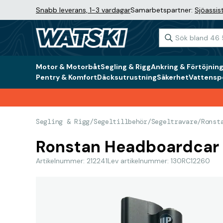
Snabb leverans, 1-3 vardagar
Samarbetspartner:
Sjöassis
Motor & Motorbåt
Segling & Rigg
Ankring & Förtöjnin
Pentry & Komfort
Däcksutrustning
Säkerhet
Vattenspo
Segling & Rigg
/
Segeltillbehör
/
Segeltravare
/
Ronst
Ronstan Headboardcar s
Artikelnummer: 212241
Lev artikelnummer: 130RC12260