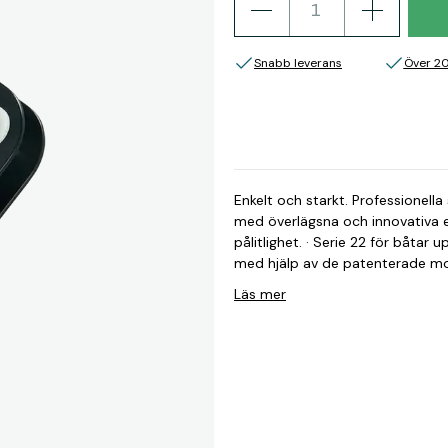
Snabb leverans
Över 2
Enkelt och starkt. Professionell
med överlägsna och innovativa 
pålitlighet. · Serie 22 för båtar u
med hjälp av de patenterade mon
formidabel pålitlighet, även vid
Läs mer
Headboardcar serie 22 batten 
Original nr.: RC12260 Serie: 22