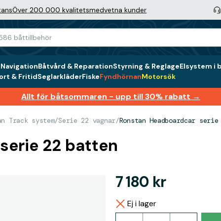
tans
Över 200 000 kvalitetsmedvetna kunder
g
Navigation
Båtvård & Reparation
Styrning & Reglage
Elsystem i 
rt & Fritid
Seglarkläder
Fiske
Fyndhörnan
Motorsök
Allt för båtsommaren - upp till 30% rabatt →
an Track system
/
Serie 22 vagnar
/
Ronstan Headboardcar serie
erie 22 batten
7 180 kr
Ej i lager