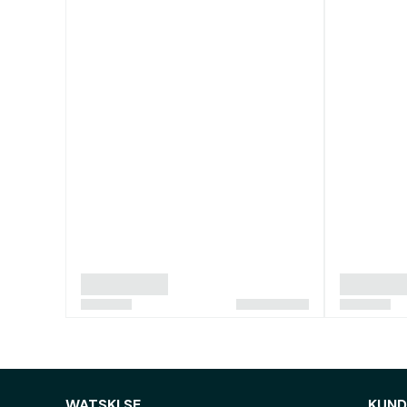
WATSKI.SE
KUND