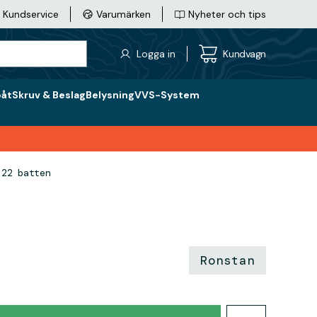
Kundservice
Varumärken
Nyheter och tips
Logga in
Kundvagn
båt
Skruv & Beslag
Belysning
VVS-System
 22 batten
Ronstan