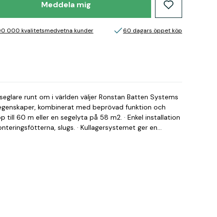
Meddela mig
00 000 kvalitetsmedvetna kunder
60 dagars öppet köp
a seglare runt om i världen väljer Ronstan Batten Systems
egenskaper, kombinerat med beprövad funktion och
pp till 60 m eller en segelyta på 58 m2. · Enkel installation
teringsfötterna, slugs. · Kullagersystemet ger en
 revning med press på seglet. 212241 - Ronstan
Varumärke: Ronstan Bredd: 57.50 mm Längd: 206.00 mm