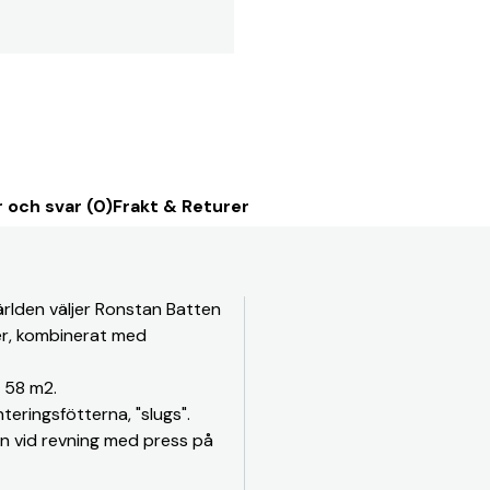
 och svar (0)
Frakt & Returer
världen väljer Ronstan Batten
r, kombinerat med
å 58 m2.
teringsfötterna, "slugs".
en vid revning med press på