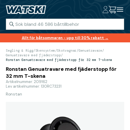
Allt för båtsommaren - upp till 30% rabatt →
Segling & Rigg
/
Skensystem
/
Skotvagnar
/
Genuatravare
/
Genuatravare med fjäderstopp
/
Ronstan Genuatravare med fjäderstopp för 32 mm T-skena
Ronstan Genuatravare med fjäderstopp för
32 mm T-skena
Artikelnummer: 209162
Lev artikelnummer: 130RC73231
Ronstan