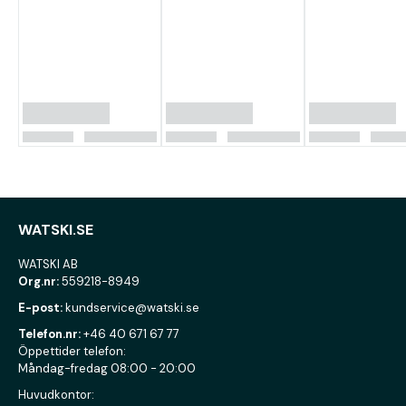
WATSKI.SE
WATSKI AB
Org.nr:
559218-8949
E-post:
kundservice@watski.se
Telefon.nr:
+46 40 671 67 77
Öppettider telefon:
Måndag-fredag 08:00 - 20:00
Huvudkontor: