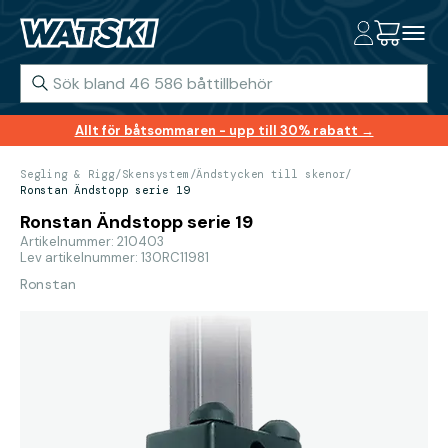
Allt för båtsommaren - upp till 30% rabatt →
Segling & Rigg
/
Skensystem
/
Ändstycken till skenor
/
Ronstan Ändstopp serie 19
Ronstan Ändstopp serie 19
Artikelnummer: 210403
Lev artikelnummer: 130RC11981
Ronstan