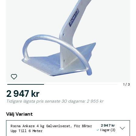
1
/
3
2 947 kr
Tidigare lägsta pris senaste 30 dagarna: 2 955 kr
Välj Variant
2 947 kr
Rocna Ankare 4 kg Galvaniserat, För Båtar
I lager (3)
Upp Till 6 Meter