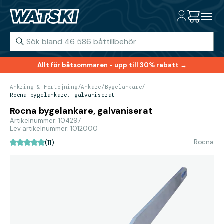
Allt för båtsommaren - upp till 30% rabatt →
Ankring & Förtöjning
/
Ankare
/
Bygelankare
/
Rocna bygelankare, galvaniserat
Rocna bygelankare, galvaniserat
Artikelnummer: 104297
Lev artikelnummer: 1012000
Rocna
(11)