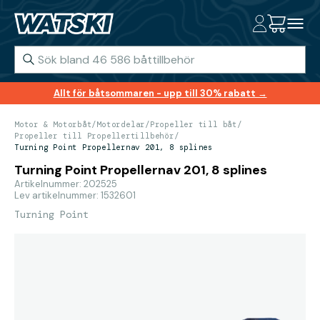
Allt för båtsommaren - upp till 30% rabatt →
Motor & Motorbåt
/
Motordelar
/
Propeller till båt
/
Propeller till Propellertillbehör
/
Turning Point Propellernav 201, 8 splines
Turning Point Propellernav 201, 8 splines
Artikelnummer: 202525
Lev artikelnummer: 1532601
Turning Point