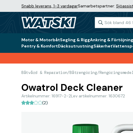
Snabb leverans, 1-3 vardagar
Samarbetspartner:
Sjöassis
Motor & Motorbåt
Segling & Rigg
Ankring & Förtöjnin
Pentry & Komfort
Däcksutrustning
Säkerhet
Vattenspo
Båtvård & Reparation
/
Båtrengöring
/
Rengöringsmede
Owatrol Deck Cleaner
Artikelnummer: 16917-2-2
Lev artikelnummer: 1630672
(2)