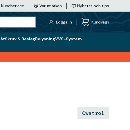
Kundservice
Varumärken
Nyheter och tips
Logga in
Kundvagn
båt
Skruv & Beslag
Belysning
VVS-System
Owatrol