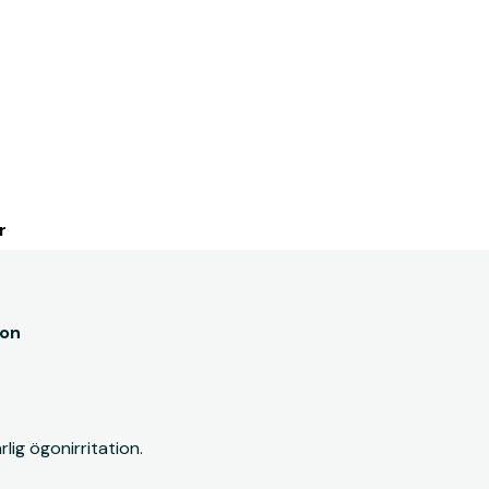
r
ion
rlig ögonirritation.