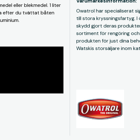
Varumärkesinformation:
del eller blekmedel. 1 liter
Owatrol har specialiserat si
a efter du tvättat båten
till stora kryssningsfartyg.
luminium.
skydd gjort deras produkter
sortiment för rengöring och 
produkten för just dina beh
Watskis storsäljare inom ka