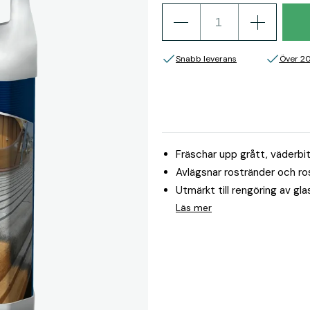
Snabb leverans
Över 2
Fräschar upp grått, väderbi
Avlägsnar rostränder och ro
Utmärkt till rengöring av gl
Läs mer