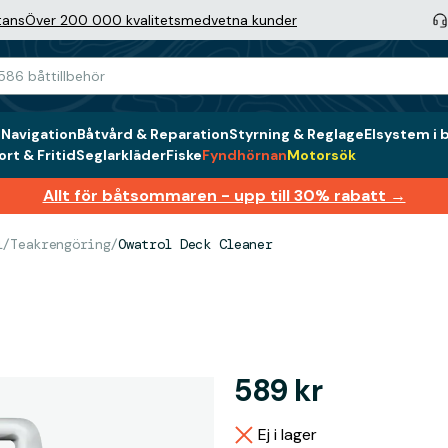
tans
Över 200 000 kvalitetsmedvetna kunder
g
Navigation
Båtvård & Reparation
Styrning & Reglage
Elsystem i 
rt & Fritid
Seglarkläder
Fiske
Fyndhörnan
Motorsök
Allt för båtsommaren - upp till 30% rabatt →
l
/
Teakrengöring
/
Owatrol Deck Cleaner
589 kr
Ej i lager