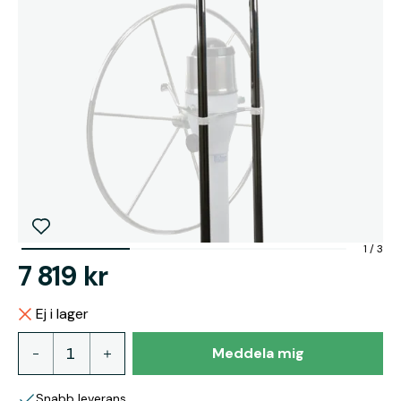
1
/
3
7 819 kr
Ej i lager
Meddela mig
Snabb leverans