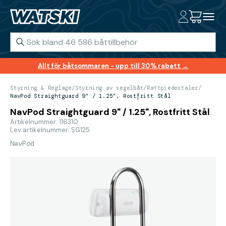
Allt för båtsommaren - upp till 30% rabatt →
Styrning & Reglage
/
Styrning av segelbåt
/
Rattpiedestaler
/
NavPod Straightguard 9" / 1.25", Rostfritt Stål
NavPod Straightguard 9" / 1.25", Rostfritt Stål
Artikelnummer: 116310
Lev artikelnummer: SG125
NavPod