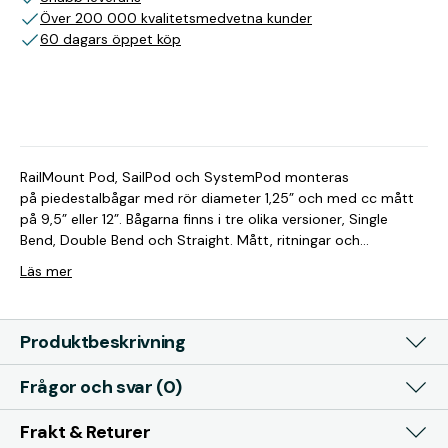
Över 200 000 kvalitetsmedvetna kunder
60 dagars öppet köp
RailMount Pod, SailPod och SystemPod monteras
på piedestalbågar med rör diameter 1,25” och med cc mått
på 9,5” eller 12”. Bågarna finns i tre olika versioner, Single
Bend, Double Bend och Straight. Mått, ritningar och
kompatibilitet återfinns under produktspecifikation Artikelnr
Läs mer
Båge CC Rör-typ Passar till AG118 9,5″ 1,25″ Single Bend Alla
SailPods och SystemPods AG218 12″ 1,25″ Single Bend Alla
SailPods och SystemPods AG127 9,5″ 1,25″ Double Bend Alla
Produktbeskrivning
InstrumentPods & SailPods: GP1050, GP1800 samt GP2200
AG227 12″ 1,25″ Double Bend Alla InstrumentPods & SailPods:
Frågor och svar (0)
GP2050 samt GP2200 SG125 9,5″ 1,25″ Straight Alla
InstrumentPods
Frakt & Returer