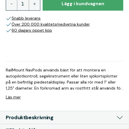
Lägg i kundvagnen
Snabb leverans
Över 200 000 kvalitetsmedvetna kunder
60 dagars öppet köp
RailMount NavPods används bäst för att montera en
autopilotkontroll, segelinstrument eller liten sjökortsplotter
på en befintlig piedestaldisplay. Passar alla rör med 1" eller
1,25" diameter. En förkromad arm av rostfritt stål används för
att montera en NavPod. NavPoden kan rotera 180 grader för
Läs mer
enkel visning medan den är skyddad en regnig dag. Alla kablar
går från NavPod, ner genom mitten av den rostfria armen och
in i piedestalskyddet, så att du inte trasslar in dig i
Produktbeskrivning
ledningarna. Denna applikation ger en ren och robust
installation för elektronik utan att byta ut sockelskyddet. Alla