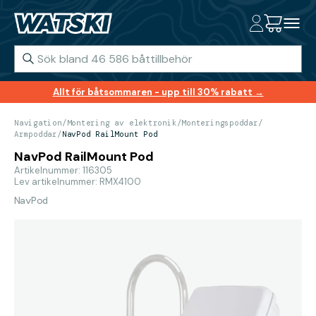
Allt för båtsommaren - upp till 30% rabatt →
Navigation
/
Montering av elektronik
/
Monteringspoddar
/
Armpoddar
/
NavPod RailMount Pod
NavPod RailMount Pod
Artikelnummer: 116305
Lev artikelnummer: RMX4100
NavPod