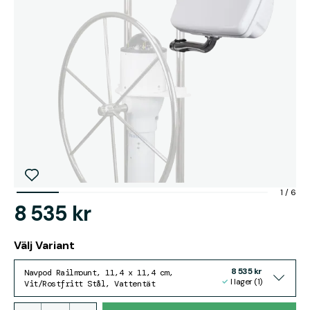
1
/
6
8 535 kr
Välj Variant
8 535 kr
Navpod Railmount, 11,4 x 11,4 cm,
I lager (1)
Vit/Rostfritt Stål, Vattentät