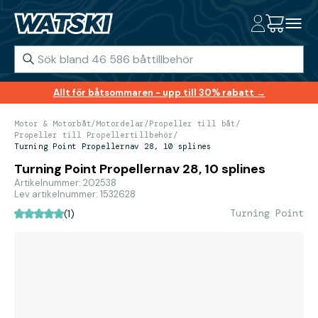
Allt för båtsommaren - upp till 30% rabatt →
Motor & Motorbåt
/
Motordelar
/
Propeller till båt
/
Propeller till Propellertillbehör
/
Turning Point Propellernav 28, 10 splines
Turning Point Propellernav 28, 10 splines
Artikelnummer: 202538
Lev artikelnummer: 1532628
Turning Point
(1)