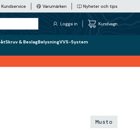
Kundservice
Varumärken
Nyheter och tips
Logga in
Kundvagn
båt
Skruv & Beslag
Belysning
VVS-System
Musto