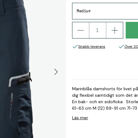
Medium
Snabb leverans
Över 2
Marinblåa damshorts för livet på
dig flexibel samtidigt som det är
En bak- och en sidoficka. Storleksguide: Storlek Bryst (cm) Midja (cm) S (10) 78-81 cm
61-63 cm M (12) 89-91 cm 71-73 cm L (14) 94-96 cm 76-79 cm XL (16) 99-101 cm 81-84
cm
Läs mer