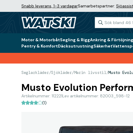
Snabb leverans, 1-3 vardagar
Samarbetspartner:
Sjöassis
Motor & Motorbåt
Segling & Rigg
Ankring & Förtöjnin
Pentry & Komfort
Däcksutrustning
Säkerhet
Vattenspo
Seglarkläder
/
Sjökläder
/
Marin livsstil
/
Musto Evol
Musto Evolution Perfor
Artikelnummer: 112221
Lev artikelnummer: 82003_598-12
(1)