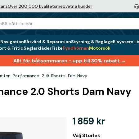
tans
Över 200 000 kvalitetsmedvetna kunder
g
Navigation
Båtvård & Reparation
Styrning & Reglage
Elsystem i 
rt & Fritid
Seglarkläder
Fiske
Fyndhörnan
Motorsök
Allt för båtsommaren - upp till 30% rabatt →
ution Performance 2.0 Shorts Dam Navy
mance 2.0 Shorts Dam Navy
1 859 kr
Välj Storlek