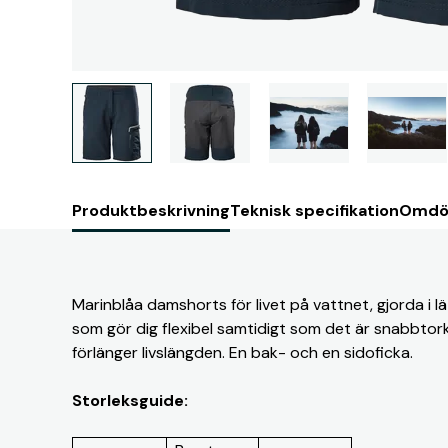
Produktbeskrivning
Teknisk specifikation
Omdö
Marinblåa damshorts för livet på vattnet, gjorda i l
som gör dig flexibel samtidigt som det är snabbtor
förlänger livslängden. En bak- och en sidoficka.
Storleksguide: