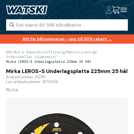
Allt för båtsommaren - upp till 30% rabatt →
Båtvård & Reparation
/
Slipning
/
Maskinslipning
/
Stödrondeller slipmaskin
/
Mirka LEROS-S Underlagsplatta 225mm 25 hål
Mirka LEROS-S Underlagsplatta 225mm 25 hål
Artikelnummer: 212911
Lev artikelnummer: 1679426
Mirka