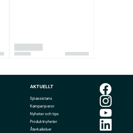
AKTUELLT
Sjöassistans
Kampanjvaror
Nyheter och tips
Produktnyheter
Återkallelser