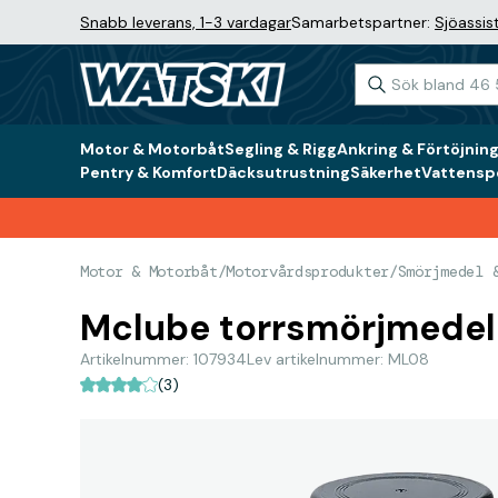
Snabb leverans, 1-3 vardagar
Samarbetspartner:
Sjöassis
Motor & Motorbåt
Segling & Rigg
Ankring & Förtöjnin
Pentry & Komfort
Däcksutrustning
Säkerhet
Vattenspo
Motor & Motorbåt
/
Motorvårdsprodukter
/
Smörjmedel 
Mclube torrsmörjmedel
Artikelnummer: 107934
Lev artikelnummer: ML08
(3)