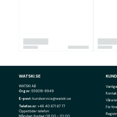
WATSKI.SE
KUND
WATSKI AB
Vanliga
Org.nr:
559218-8949
Kontak
E-post:
kundservice@watski.se
Våra l
Telefon.nr:
+46 40 671 67 77
För för
Öppettider telefon:
Registr
Måndag-fredag 08:00 - 20:00