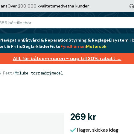
tans
Över 200 000 kvalitetsmedvetna kunder
g
Navigation
Båtvård & Reparation
Styrning & Reglage
Elsystem i 
rt & Fritid
Seglarkläder
Fiske
Fyndhörnan
Motorsök
Allt för båtsommaren - upp till 30% rabatt →
& Fett
/
Mclube torrsmörjmedel
269 kr
I lager, skickas idag