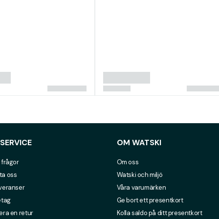
SERVICE
OM WATSKI
 frågor
Om oss
ta oss
Watski och miljö
everanser
Våra varumärken
etag
Ge bort ett presentkort
era en retur
Kolla saldo på ditt presentkort