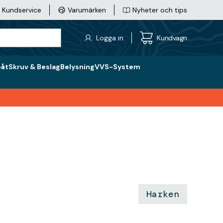
Kundservice
Varumärken
Nyheter och tips
Logga in
Kundvagn
båt
Skruv & Beslag
Belysning
VVS-System
Harken