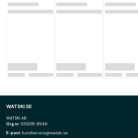
WATSKI.SE
WATSKI AB
Org.nr:
559218-8949
E-post:
kundservice@watski.se