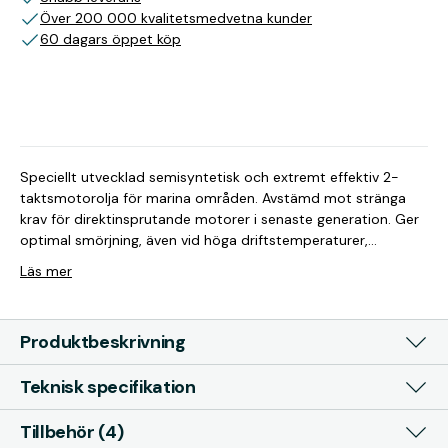
Över 200 000 kvalitetsmedvetna kunder
60 dagars öppet köp
Speciellt utvecklad semisyntetisk och extremt effektiv 2-
taktsmotorolja för marina områden. Avstämd mot stränga
krav för direktinsprutande motorer i senaste generation. Ger
optimal smörjning, även vid höga driftstemperaturer,
garanterar maximal renlighet i motor och kolvar och
Läs mer
förbränns utan rök. Rekommenderad och testad för Evinrude
E-Tec samt Mercury DFI-2-taktsmotorer. Kan användas för
blandningsförhållande 1:30, 1:50 eller 1:100. Lämpar sig även
Produktbeskrivning
för alla övriga 2- och DFI-2-taktsmotorer. För inblandning
och separatsmörjning.
Teknisk specifikation
Tillbehör (4)