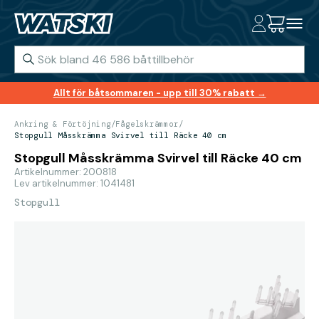
Allt för båtsommaren - upp till 30% rabatt →
Ankring & Förtöjning
/
Fågelskrämmor
/
Stopgull Måsskrämma Svirvel till Räcke 40 cm
Stopgull Måsskrämma Svirvel till Räcke 40 cm
Artikelnummer: 200818
Lev artikelnummer: 1041481
Stopgull