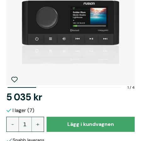
1
/
4
5 035 kr
I lager (7)
Lägg i kundvagnen
Snabb leverans