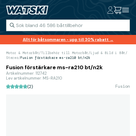
Allt för båtsommaren - upp till 30% rabatt →
Motor & Motorbåt
/
Tillbehör till Motorbåt
/
Ljud & Bild i Båt
/
Stereo
/
Fusion förstärkare ms-ra210 bt/n2k
Fusion förstärkare ms-ra210 bt/n2k
Artikelnummer: 112742
Lev artikelnummer: MS-RA210
Fusion
(2)