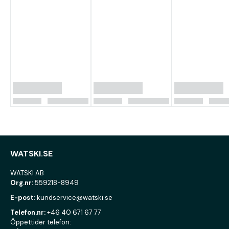
WATSKI.SE
WATSKI AB
Org.nr:
559218-8949
E-post:
kundservice@watski.se
Telefon.nr:
+46 40 671 67 77
Öppettider telefon: