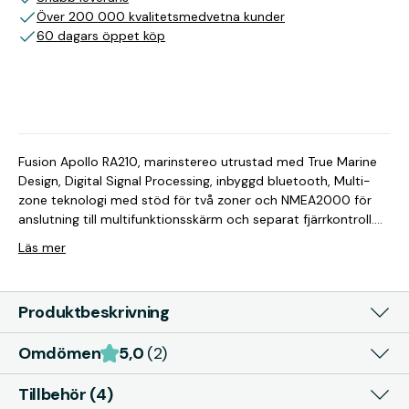
Över 200 000 kvalitetsmedvetna kunder
60 dagars öppet köp
Fusion Apollo RA210, marinstereo utrustad med True Marine
Design, Digital Signal Processing, inbyggd bluetooth, Multi-
zone teknologi med stöd för två zoner och NMEA2000 för
anslutning till multifunktionsskärm och separat fjärrkontroll.
Samma hålbild som MS-RA205, RA-55, RA50. MS-RA210 har
Läs mer
samma hålbild som de mycket populära MS-RA205, MS-
RA55 och MS-RA50. Ersätt din gamla marinstereo utan
krångel och upplev enastående funktionalitet och ljud. Otrolig
Produktbeskrivning
ljudbild med Digital Signal Processing Med DSP optimeras
ljudbilden utifrån vald högtalarmodell från Fusion och
Omdömen
5,0
(2)
kringliggande miljö. Förutom att leverera ett enastående ljud
skyddas också anslutna högtalare mot onödigt slitage. Näst
intill obegränsat med uppspelningsmöjligheter RA210 erbjuder
Tillbehör (4)