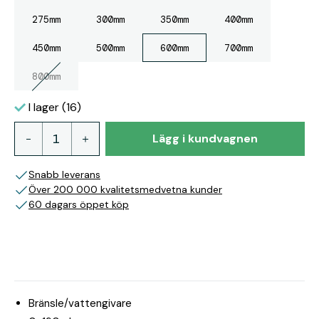
275mm
300mm
350mm
400mm
450mm
500mm
600mm
700mm
800mm
I lager (16)
Lägg i kundvagnen
Snabb leverans
Över 200 000 kvalitetsmedvetna kunder
60 dagars öppet köp
Bränsle/vattengivare