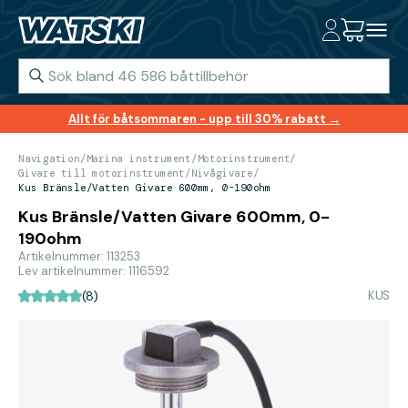
Allt för båtsommaren - upp till 30% rabatt →
Navigation
/
Marina instrument
/
Motorinstrument
/
Givare till motorinstrument
/
Nivågivare
/
Kus Bränsle/Vatten Givare 600mm, 0-190ohm
Kus Bränsle/Vatten Givare 600mm, 0-
190ohm
Artikelnummer: 113253
Lev artikelnummer: 1116592
KUS
(8)