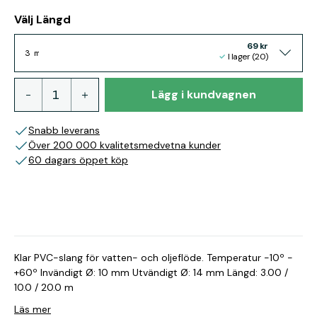
Välj Längd
69 kr
3 m
I lager (20)
Lägg i kundvagnen
Snabb leverans
Över 200 000 kvalitetsmedvetna kunder
60 dagars öppet köp
Klar PVC-slang för vatten- och oljeflöde. Temperatur -10º -
+60º Invändigt Ø: 10 mm Utvändigt Ø: 14 mm Längd: 3.00 /
10.0 / 20.0 m
Läs mer