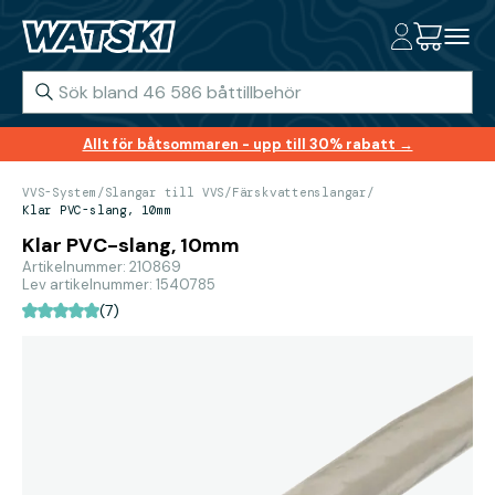
Allt för båtsommaren - upp till 30% rabatt →
VVS-System
/
Slangar till VVS
/
Färskvattenslangar
/
Klar PVC-slang, 10mm
Klar PVC-slang, 10mm
Artikelnummer: 210869
Lev artikelnummer: 1540785
(7)