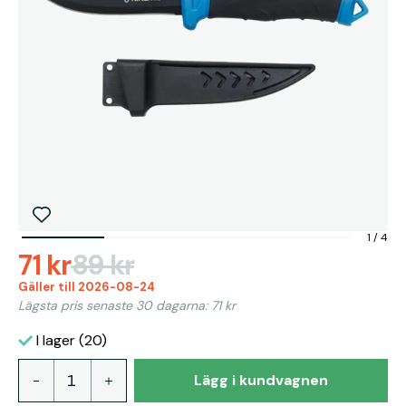
1
/
4
71 kr
89 kr
Gäller till 2026-08-24
Lägsta pris senaste 30 dagarna: 71 kr
I lager (20)
Lägg i kundvagnen