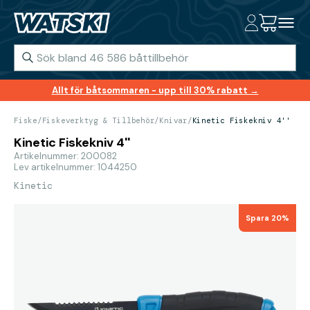
Allt för båtsommaren - upp till 30% rabatt →
Fiske
/
Fiskeverktyg & Tillbehör
/
Knivar
/
Kinetic Fiskekniv 4''
Kinetic Fiskekniv 4''
Artikelnummer: 200082
Lev artikelnummer: 1044250
Kinetic
Spara 20%