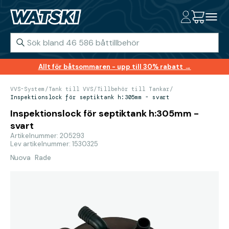
Allt för båtsommaren - upp till 30% rabatt →
VVS-System
/
Tank till VVS
/
Tillbehör till Tankar
/
Inspektionslock för septiktank h:305mm - svart
Inspektionslock för septiktank h:305mm -
svart
Artikelnummer: 205293
Lev artikelnummer: 1530325
Nuova Rade