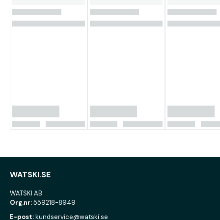
WATSKI.SE
WATSKI AB
Org.nr:
559218-8949
E-post:
kundservice@watski.se