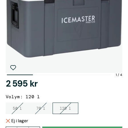
1
/
4
2 595 kr
Volym: 120 l
50 l
70 l
120 l
Ej i lager