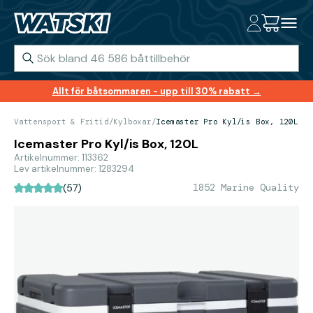
Allt för båtsommaren - upp till 30% rabatt →
Vattensport & Fritid
/
Kylboxar
/
Icemaster Pro Kyl/is Box, 120L
Icemaster Pro Kyl/is Box, 120L
Artikelnummer: 113362
Lev artikelnummer: 1283294
1852 Marine Quality
(57)