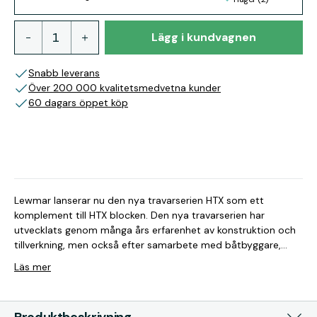
Lägg i kundvagnen
Snabb leverans
Över 200 000 kvalitetsmedvetna kunder
60 dagars öppet köp
Lewmar lanserar nu den nya travarserien HTX som ett
komplement till HTX blocken. Den nya travarserien har
utvecklats genom många års erfarenhet av konstruktion och
tillverkning, men också efter samarbete med båtbyggare,
konstruktörer och seglare. Hjärtat i denna travarserie är den
Läs mer
kullagrade travaren med kullås. Tack vare den mycket
behändiga och genomtänkta kullagringen i vagnen är denna
travare enkel att installera och ta loss för rengöring och