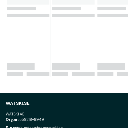
WATSKI.SE
WATSKI AB
Org.nr:
559218-8949
E-post:
kundservice@watski.se