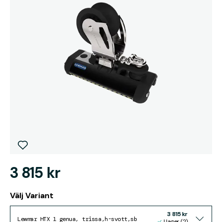
3 815 kr
Välj Variant
3 815 kr
Lewmar HTX 1 genua, trissa,h-svott,sb
I lager (2)