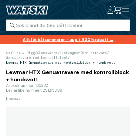
Allt för båtsommaren - upp till 30% rabatt →
Segling & Rigg
/
Skensystem
/
Skotvagnar
/
Genuatravare
/
Genuatravare med kontrollblock
/
Lewmar HTX Genuatravare med kontrollblock + hundsvott
Lewmar HTX Genuatravare med kontrollblock
+ hundsvott
Artikelnummer: 135282
Lev artikelnummer: 291215308
Lewmar