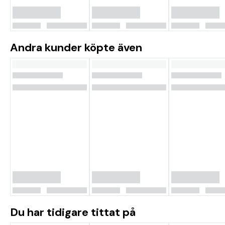
85 mm Storlek 2 stbd Typ Genua vagn Lager Torlon kulor
Kontroll trissa enkel Med hundsvott Max lina 10 mm Max
arbetsbelastning 2200 kg Vikt 1600 g Längd 205 mm Bredd
85 mm
Andra kunder köpte även
Du har tidigare tittat på