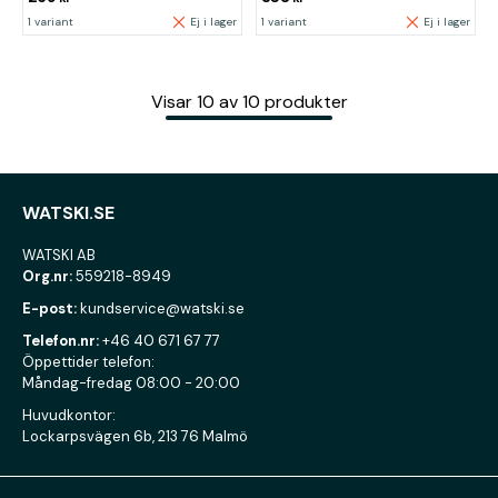
1 variant
Ej i lager
1 variant
Ej i lager
Visar
10
av
10
produkter
WATSKI.SE
WATSKI AB
Org.nr:
559218-8949
E-post:
kundservice@watski.se
Telefon.nr:
+46 40 671 67 77
Öppettider telefon:
Måndag-fredag 08:00 - 20:00
Huvudkontor:
Lockarpsvägen 6b, 213 76 Malmö