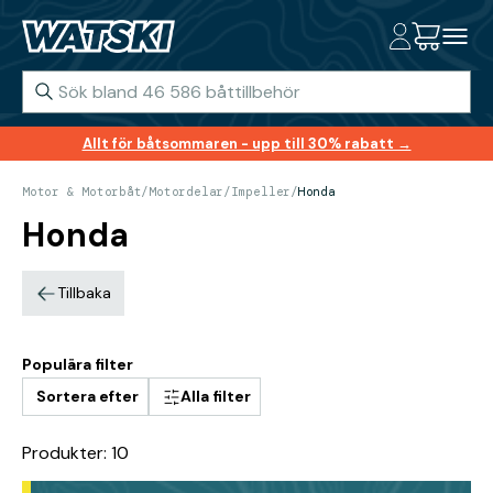
Allt för båtsommaren - upp till 30% rabatt →
Motor & Motorbåt
/
Motordelar
/
Impeller
/
Honda
Honda
Tillbaka
Populära filter
Sortera efter
Alla filter
Produkter: 10