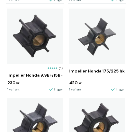
(1)
Impeller Honda 175/225 hk
Impeller Honda 9.9BF/15BF
230
420
kr
kr
1 variant
I lager
1 variant
I lager