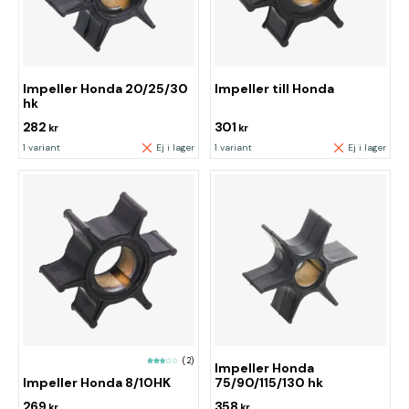
Impeller Honda 20/25/30
Impeller till Honda
hk
282
301
kr
kr
1 variant
Ej i lager
1 variant
Ej i lager
(2)
Impeller Honda
Impeller Honda 8/10HK
75/90/115/130 hk
269
358
kr
kr