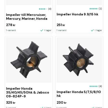
(1)
(4)
Impeller Honda 9.9/15 hk
Impeller till Mercruiser,
Mercury, Mariner, Honda
278
251
kr
kr
1 variant
I lager
1 variant
I lager
(4)
Impeller Honda
Impeller Honda 5/7,5/8/10
35/40/45/50hk & Jabsco
hk
09-824P-9
325
230
kr
kr
1 variant
I lager
1 variant
I lager