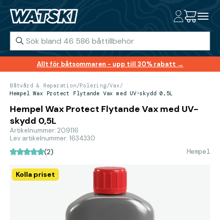
Allt för båtsommaren - upp till 30% rabatt →
Båtvård & Reparation
/
Polering
/
Vax
/
Hempel Wax Protect Flytande Vax med UV-skydd 0,5L
Hempel Wax Protect Flytande Vax med UV-
skydd 0,5L
Artikelnummer: 209116
Lev artikelnummer: 1634330
Hempel
(2)
Kolla priset