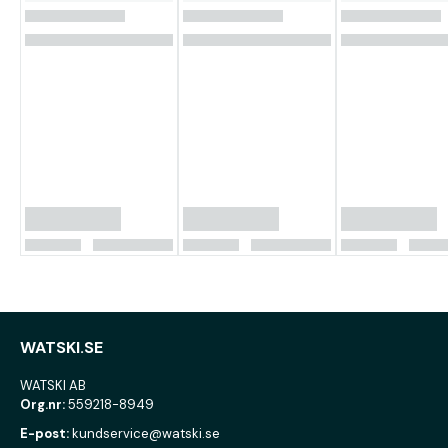
WATSKI.SE
WATSKI AB
Org.nr:
559218-8949
E-post:
kundservice@watski.se