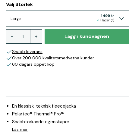
Välj Storlek
1 499 kr
Large
I lager (1)
Lägg i kundvagnen
Snabb leverans
Över 200 000 kvalitetsmedvetna kunder
60 dagars öppet köp
En klassisk, teknisk fleecejacka
Polartec® Thermal® Pro™
Snabbtorkande egenskaper
Läs mer