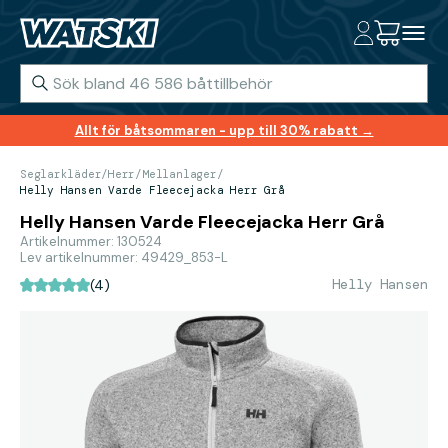
Allt för båtsommaren - upp till 30% rabatt →
Seglarkläder
/
Herr
/
Mellanlager
/
Helly Hansen Varde Fleecejacka Herr Grå
Helly Hansen Varde Fleecejacka Herr Grå
Artikelnummer: 130524
Lev artikelnummer: 49429_853-L
Helly Hansen
(4)