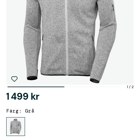
1
/
2
1 499 kr
Färg: Grå