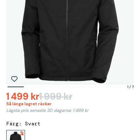
1
/
7
1 499 kr
1 999 kr
Så länge lagret räcker
Lägsta pris senaste 30 dagarna: 1 499 kr
Färg: Svart
%