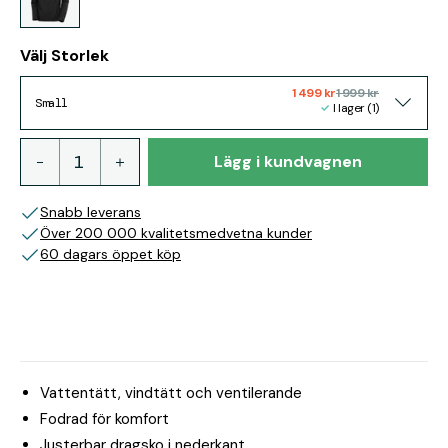
Välj Storlek
1 499 kr
1 999 kr
Small
I lager (1)
Lägg i kundvagnen
Snabb leverans
Över 200 000 kvalitetsmedvetna kunder
60 dagars öppet köp
Vattentätt, vindtätt och ventilerande
Fodrad för komfort
Justerbar dragsko i nederkant