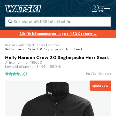
Allt för båtsommaren - upp till 30% rabatt →
Seglarkläder
/
Sjökläder
/
Inshore
/
Helly Hansen Crew 2.0 Seglarjacka Herr Svart
Helly Hansen Crew 2.0 Seglarjacka Herr Svart
Artikelnummer: 138650
Lev artikelnummer: 34444_990-S
Helly Hansen
(1)
Spara 25%