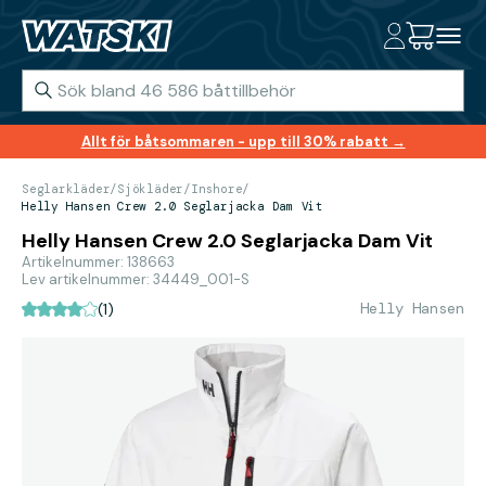
Allt för båtsommaren - upp till 30% rabatt →
Seglarkläder
/
Sjökläder
/
Inshore
/
Helly Hansen Crew 2.0 Seglarjacka Dam Vit
Helly Hansen Crew 2.0 Seglarjacka Dam Vit
Artikelnummer: 138663
Lev artikelnummer: 34449_001-S
Helly Hansen
(1)