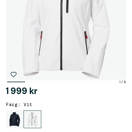
1
/
6
1 999 kr
Färg: Vit