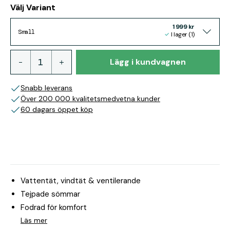
Välj Variant
1 999 kr
Small
I lager (1)
Lägg i kundvagnen
Snabb leverans
Över 200 000 kvalitetsmedvetna kunder
60 dagars öppet köp
Vattentät, vindtät & ventilerande
Tejpade sömmar
Fodrad för komfort
Läs mer