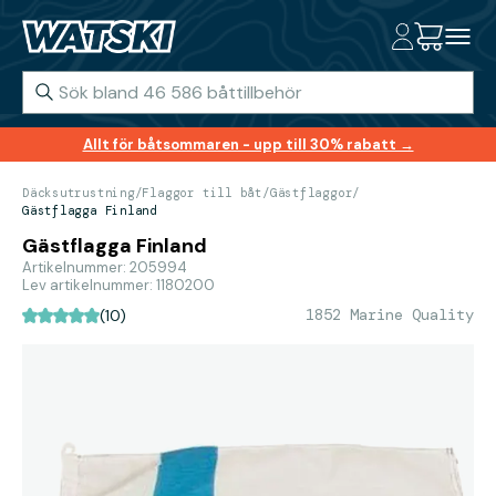
Allt för båtsommaren - upp till 30% rabatt →
Däcksutrustning
/
Flaggor till båt
/
Gästflaggor
/
Gästflagga Finland
Gästflagga Finland
Artikelnummer: 205994
Lev artikelnummer: 1180200
1852 Marine Quality
(10)