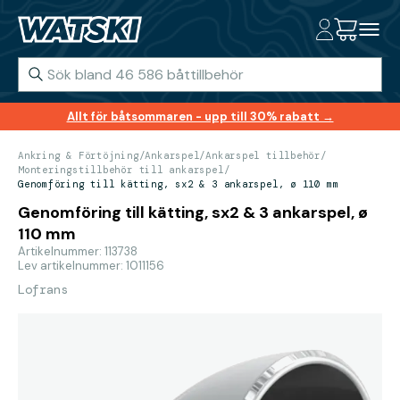
Allt för båtsommaren - upp till 30% rabatt →
Ankring & Förtöjning
/
Ankarspel
/
Ankarspel tillbehör
/
Monteringstillbehör till ankarspel
/
Genomföring till kätting, sx2 & 3 ankarspel, ø 110 mm
Genomföring till kätting, sx2 & 3 ankarspel, ø
110 mm
Artikelnummer: 113738
Lev artikelnummer: 1011156
Lofrans