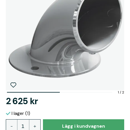
1
/
2
2 625 kr
I lager (1)
Lägg i kundvagnen