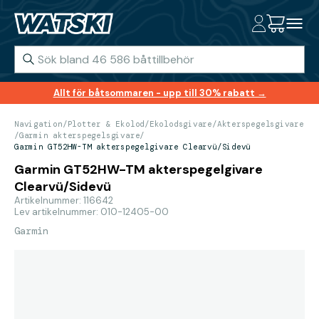
Allt för båtsommaren - upp till 30% rabatt →
Navigation
/
Plotter & Ekolod
/
Ekolodsgivare
/
Akterspegelsgivare
/
Garmin akterspegelsgivare
/
Garmin GT52HW-TM akterspegelgivare Clearvü/Sidevü
Garmin GT52HW-TM akterspegelgivare
Clearvü/Sidevü
Artikelnummer: 116642
Lev artikelnummer: 010-12405-00
Garmin