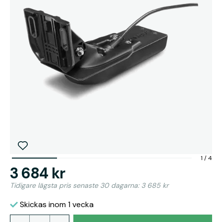
1
/
4
3 684 kr
Tidigare lägsta pris senaste 30 dagarna: 3 685 kr
Skickas inom 1 vecka