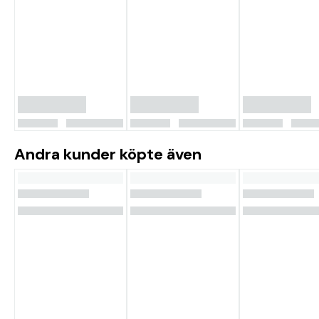
GT52HW-TM-givare Akterspegelfäste Trollingmotorfäste
Monteringsmaterial Dokumentation
Andra kunder köpte även