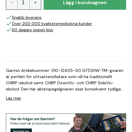
Lägg i kundvagnen
Snabb leverans
Över 200 000 kvalitetsmedvetna kunder
60 dagars öppet köp
Garmin Artikelnummer: 010-12405-00 GT52HW-TM-givaren
är perfekt för sötvattensfiskare som vill ha traditionellt
CHIRP-ekolod samt CHIRP DownVü- och CHIRP SideVü-
ekolod. Den här akterspegelgivaren visar konsekvent tydliga
och skarpa fiskbågar med överlägsen objektseparation samt
Läs mer
tydlig definition av strukturer under och på sidan av båten.
Den 12-poliga givaren har traditionellt High Wide CHIRP-
ekolod (150–240 kHz) och en effekt på 250 W. CHIRP
DownVü- och CHIRP SideVü-elementen (455/800 kHz) har
en effekt på 350 W vardera (1 050 W totalt). GT52HW-TM är