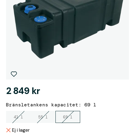
2 849 kr
Bränsletankens kapacitet: 69 l
41 l
55 l
69 l
Ej i lager