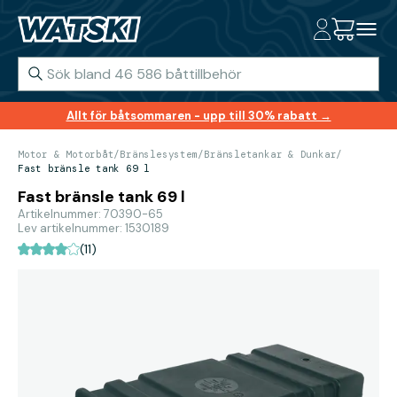
Allt för båtsommaren - upp till 30% rabatt →
Motor & Motorbåt
/
Bränslesystem
/
Bränsletankar & Dunkar
/
Fast bränsle tank 69 l
Fast bränsle tank 69 l
Artikelnummer: 70390-65
Lev artikelnummer: 1530189
(11)