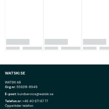
WATSKI.SE
WATSKI AB
Org.nr:
559218-8949
E-post:
kundservice@watski.se
Telefon.nr:
+46 40 671 67 77
Öppettider telefon: