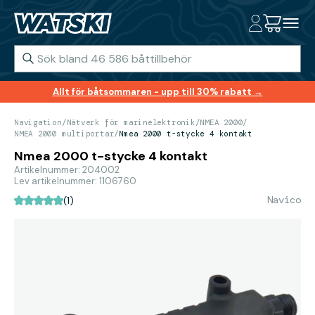
Allt för båtsommaren - upp till 30% rabatt →
Navigation
/
Nätverk för marinelektronik
/
NMEA 2000
/
NMEA 2000 multiportar
/
Nmea 2000 t-stycke 4 kontakt
Nmea 2000 t-stycke 4 kontakt
Artikelnummer: 204002
Lev artikelnummer: 1106760
Navico
(1)