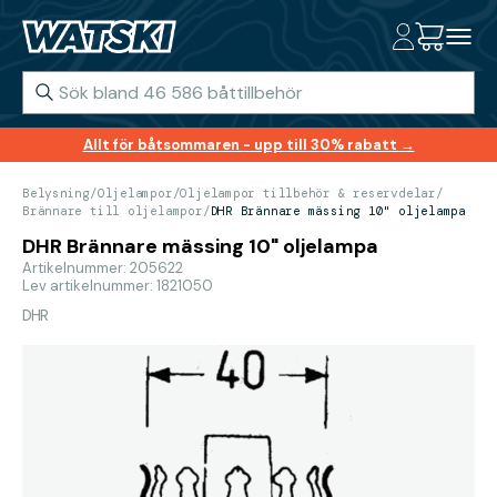
Allt för båtsommaren - upp till 30% rabatt →
Belysning
/
Oljelampor
/
Oljelampor tillbehör & reservdelar
/
Brännare till oljelampor
/
DHR Brännare mässing 10" oljelampa
DHR Brännare mässing 10" oljelampa
Artikelnummer: 205622
Lev artikelnummer: 1821050
DHR