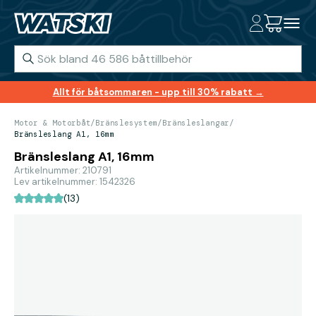
Allt för båtsommaren - upp till 30% rabatt →
Motor & Motorbåt
/
Bränslesystem
/
Bränsleslangar
/
Bränsleslang A1, 16mm
Bränsleslang A1, 16mm
Artikelnummer: 210791
Lev artikelnummer: 1542326
(13)