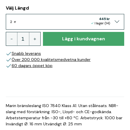
Välj Längd
445 kr
2 m
I lager (14)
Lägg i kundvagnen
Snabb leverans
Över 200 000 kvalitetsmedvetna kunder
60 dagars öppet köp
Marin bränsleslang ISO 7840 Klass A1. Utan stålinsats. NBR-
slang med förstärkning. ISO-, Lloyd- och CE-godkända.
Arbetstemperatur från -30 till +80 ºC. Arbetstryck: 10.00 bar
Invändigt Ø: 16 mm Utvändigt Ø: 25 mm