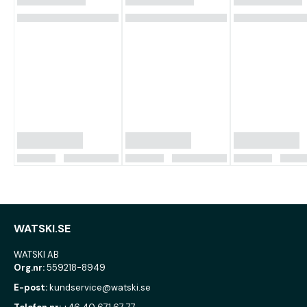
WATSKI.SE
WATSKI AB
Org.nr:
559218-8949
E-post:
kundservice@watski.se