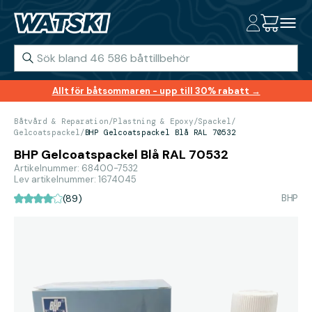
Allt för båtsommaren - upp till 30% rabatt →
Båtvård & Reparation
/
Plastning & Epoxy
/
Spackel
/
Gelcoatspackel
/
BHP Gelcoatspackel Blå RAL 70532
BHP Gelcoatspackel Blå RAL 70532
Artikelnummer: 68400-7532
Lev artikelnummer: 1674045
BHP
(89)