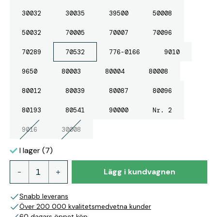
30032
30035
39500
50008
50032
70005
70007
70096
70289
70532
776-0166
9010
9650
80003
80004
80008
80012
80039
80087
80096
80193
80541
90000
Nr. 2
9016
30008
I lager (7)
Lägg i kundvagnen
Snabb leverans
Över 200 000 kvalitetsmedvetna kunder
60 dagars öppet köp