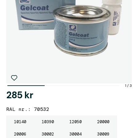
1
/
3
285 kr
RAL nr.: 70532
10140
10390
12050
20000
20006
30002
30004
30009