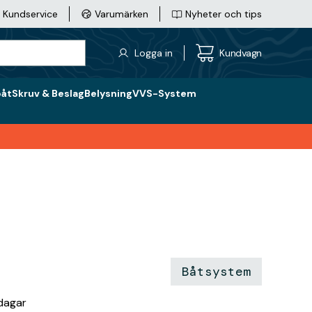
Kundservice
Varumärken
Nyheter och tips
Logga in
Kundvagn
båt
Skruv & Beslag
Belysning
VVS-System
Båtsystem
rdagar