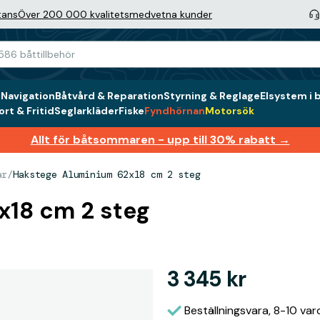
tans
Över 200 000 kvalitetsmedvetna kunder
g
Navigation
Båtvård & Reparation
Styrning & Reglage
Elsystem i 
rt & Fritid
Seglarkläder
Fiske
Fyndhörnan
Motorsök
Allt för båtsommaren - upp till 30% rabatt →
ar
/
Hakstege Aluminium 62x18 cm 2 steg
x18 cm 2 steg
3 345 kr
Beställningsvara, 8-10 va