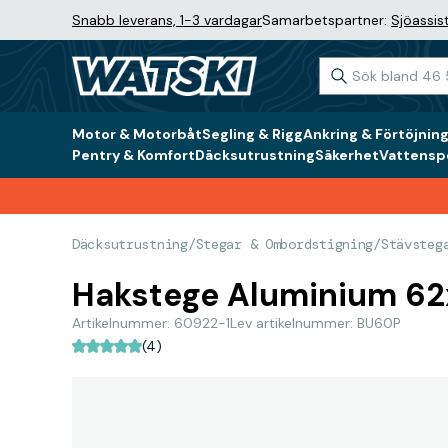
Snabb leverans, 1-3 vardagar
Samarbetspartner:
Sjöassis
Motor & Motorbåt
Segling & Rigg
Ankring & Förtöjnin
Pentry & Komfort
Däcksutrustning
Säkerhet
Vattenspo
Däcksutrustning
/
Stegar & Ombordstigning
/
Stävsteg
Hakstege Aluminium 62
Artikelnummer: 60922-1
Lev artikelnummer: BU60P
(4)