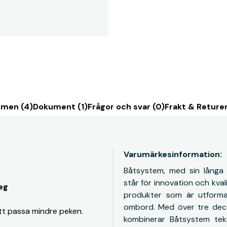
men (4)
Dokument (1)
Frågor och svar (0)
Frakt & Reture
Varumärkesinformation:
Båtsystem, med sin långa e
står för innovation och kval
eg
produkter som är utforma
ombord. Med över tre decen
att passa mindre peken.
kombinerar Båtsystem tek