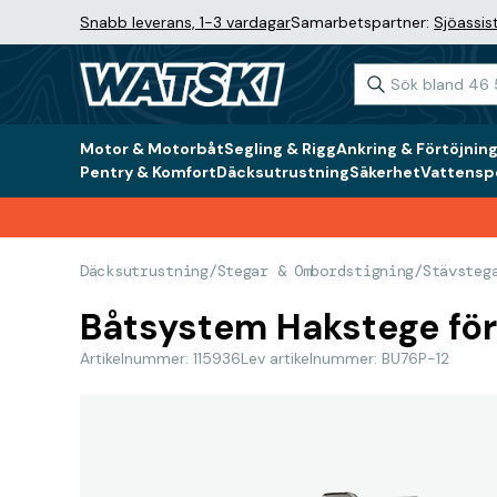
Snabb leverans, 1-3 vardagar
Samarbetspartner:
Sjöassis
Motor & Motorbåt
Segling & Rigg
Ankring & Förtöjnin
Pentry & Komfort
Däcksutrustning
Säkerhet
Vattenspo
Däcksutrustning
/
Stegar & Ombordstigning
/
Stävsteg
Båtsystem Hakstege för
Artikelnummer: 115936
Lev artikelnummer: BU76P-12