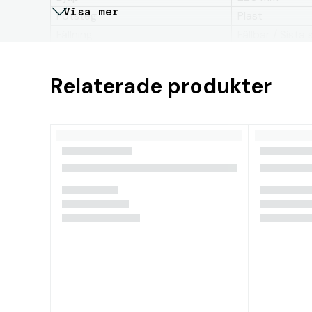
Visa mer
Fotsteg
Plast
Fällning
Fällbar / Sista
Båttyp
Segelbåt, Mot
Steg
4
Relaterade produkter