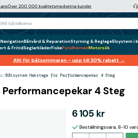
tans
Över 200 000 kvalitetsmedvetna kunder
g
Navigation
Båtvård & Reparation
Styrning & Reglage
Elsystem i 
rt & Fritid
Seglarkläder
Fiske
Fyndhörnan
Motorsök
Allt för båtsommaren - upp till 30% rabatt →
ar
/
Båtsystem Hakstege för Performancepekar 4 Steg
 Performancepekar 4 Steg
6 105 kr
Beställningsvara, 8-10 va