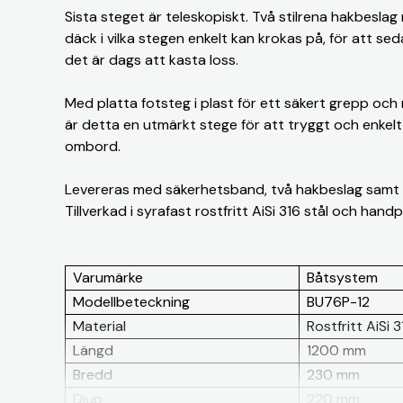
Sista steget är teleskopiskt. Två stilrena hakbeslag
däck i vilka stegen enkelt kan krokas på, för att seda
det är dags att kasta loss.
Med platta fotsteg i plast för ett säkert grepp och re
är detta en utmärkt stege för att tryggt och enkelt
ombord.
Levereras med säkerhetsband, två hakbeslag samt 
Tillverkad i syrafast rostfritt AiSi 316 stål och handp
Varumärke
Båtsystem
Modellbeteckning
BU76P-12
Material
Rostfritt AiSi 3
Längd
1200 mm
Bredd
230 mm
Djup
220 mm