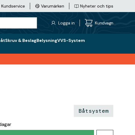
Kundservice
Varumärken
Nyheter och tips
Logga in
Kundvagn
båt
Skruv & Beslag
Belysning
VVS-System
Båtsystem
rdagar