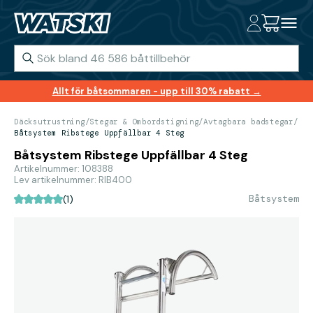
Allt för båtsommaren - upp till 30% rabatt →
Däcksutrustning
/
Stegar & Ombordstigning
/
Avtagbara badstegar
/
Båtsystem Ribstege Uppfällbar 4 Steg
Båtsystem Ribstege Uppfällbar 4 Steg
Artikelnummer: 108388
Lev artikelnummer: RIB400
Båtsystem
(1)