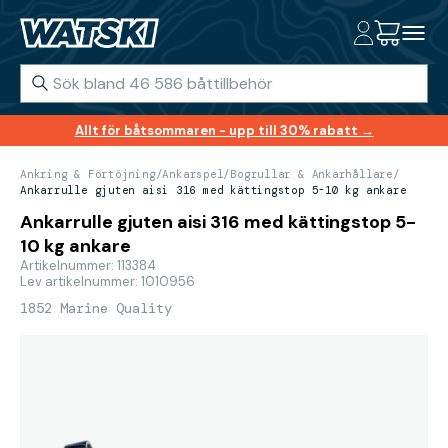
Allt för båtsommaren - upp till 30% rabatt →
Ankring & Förtöjning
/
Ankarspel
/
Bogrullar & Ankarhållare
/
Ankarrulle gjuten aisi 316 med kättingstop 5-10 kg ankare
Ankarrulle gjuten aisi 316 med kättingstop 5-
10 kg ankare
Artikelnummer: 113384
Lev artikelnummer: 1010956
1852 Marine Quality