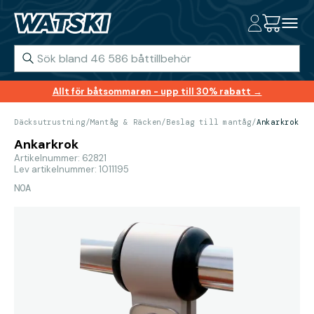
Allt för båtsommaren - upp till 30% rabatt →
Däcksutrustning
/
Mantåg & Räcken
/
Beslag till mantåg
/
Ankarkrok
Ankarkrok
Artikelnummer: 62821
Lev artikelnummer: 1011195
NOA