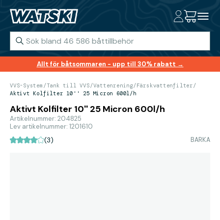
Allt för båtsommaren - upp till 30% rabatt →
VVS-System
/
Tank till VVS
/
Vattenrening
/
Färskvattenfilter
/
Aktivt Kolfilter 10'' 25 Micron 600l/h
Aktivt Kolfilter 10'' 25 Micron 600l/h
Artikelnummer: 204825
Lev artikelnummer: 1201610
BARKA
(3)