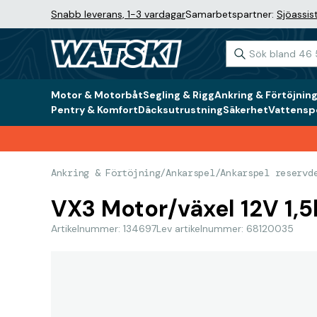
Snabb leverans, 1-3 vardagar
Samarbetspartner:
Sjöassis
Motor & Motorbåt
Segling & Rigg
Ankring & Förtöjnin
Pentry & Komfort
Däcksutrustning
Säkerhet
Vattenspo
Ankring & Förtöjning
/
Ankarspel
/
Ankarspel reservd
VX3 Motor/växel 12V 1,
Artikelnummer: 134697
Lev artikelnummer: 68120035