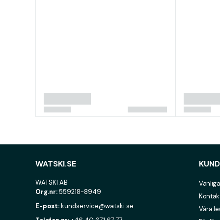
WATSKI.SE
KUND
WATSKI AB
Vanliga
Org.nr:
559218-8949
Kontak
E-post:
kundservice@watski.se
Våra l