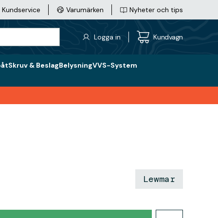
Kundservice
Varumärken
Nyheter och tips
Logga in
Kundvagn
båt
Skruv & Beslag
Belysning
VVS-System
Lewmar