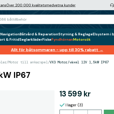
tans
Över 200 000 kvalitetsmedvetna kunder
g
Navigation
Båtvård & Reparation
Styrning & Reglage
Elsystem i 
rt & Fritid
Seglarkläder
Fiske
Fyndhörnan
Motorsök
Allt för båtsommaren - upp till 30% rabatt →
elar
/
Motor till ankarspel
/
VX3 Motor/växel 12V 1,5kW IP67
5kW IP67
13 599 kr
I lager (3)