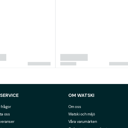
SERVICE
OM WATSKI
 frågor
Om oss
ta oss
Watski och miljö
everanser
Våra varumärken