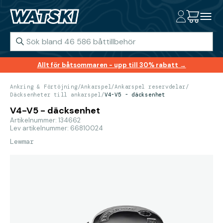
Allt för båtsommaren - upp till 30% rabatt →
Ankring & Förtöjning
/
Ankarspel
/
Ankarspel reservdelar
/
Däcksenheter till ankarspel
/
V4-V5 - däcksenhet
V4-V5 - däcksenhet
Artikelnummer: 134662
Lev artikelnummer: 66810024
Lewmar