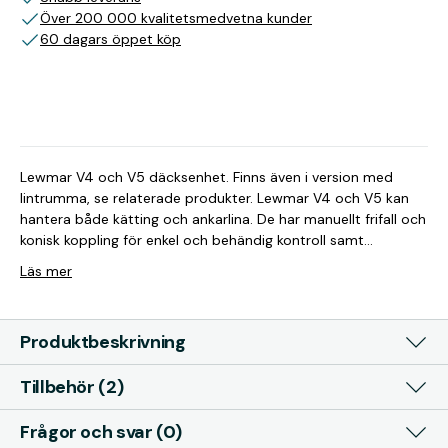
Över 200 000 kvalitetsmedvetna kunder
60 dagars öppet köp
Lewmar V4 och V5 däcksenhet. Finns även i version med
lintrumma, se relaterade produkter. Lewmar V4 och V5 kan
hantera både kätting och ankarlina. De har manuellt frifall och
konisk koppling för enkel och behändig kontroll samt
utrustade med en robust & pålitlig snäckväxel, V4 och V5
Läs mer
säljs inte i kompletta paket utan byggs ihop vid beställning.
Klicka på läs mer för vilka komponenter som krävs. Följ
nedanstående steg: 1 Däcksenhet V4-V5 - däcksenhet
Produktbeskrivning
(nuvarande produkt) V4-V5 - däcksenhet med lintrumma 2
Motor/Växelhus V4 Elektrisk motor och växelhus V5 Elektrisk
Tillbehör (2)
motor och växelhus V4/V5 Hydraulisk motor och växelhus 3
Kättinghjul Kättinghjul till V4/V5 4 Automatsäkring V4/V5 12V:
150A (68000351) V4/V5 24V: 110A (68000350) 5 Kontaktor
Frågor och svar (0)