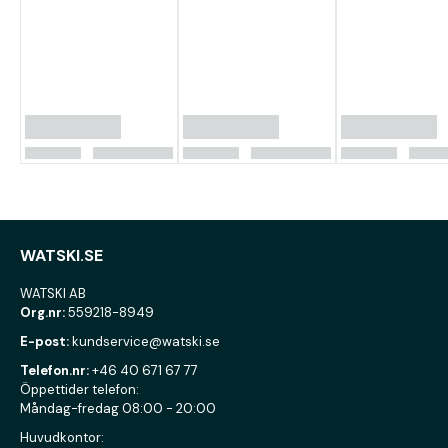
WATSKI.SE
WATSKI AB
Org.nr:
559218-8949
E-post:
kundservice@watski.se
Telefon.nr:
+46 40 671 67 77
Öppettider telefon:
Måndag-fredag 08:00 - 20:00
Huvudkontor: