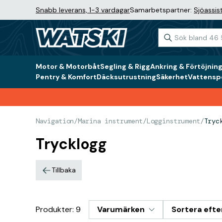
Snabb leverans, 1-3 vardagar
Samarbetspartner:
Sjöassis
Motor & Motorbåt
Segling & Rigg
Ankring & Förtöjnin
Pentry & Komfort
Däcksutrustning
Säkerhet
Vattenspo
Navigation
/
Marina instrument
/
Logginstrument
/
Tryc
Trycklogg
Tillbaka
Produkter: 9
Varumärken
Sortera efte