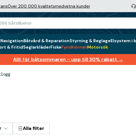
tans
Över 200 000 kvalitetsmedvetna kunder
g
Navigation
Båtvård & Reparation
Styrning & Reglage
Elsystem i 
rt & Fritid
Seglarkläder
Fiske
Fyndhörnan
Motorsök
Allt för båtsommaren - upp till 30% rabatt →
klogg
r
Alla filter