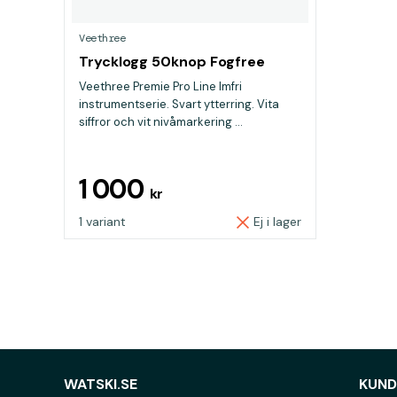
Veethree
Trycklogg 50knop Fogfree
Veethree Premie Pro Line Imfri
instrumentserie. Svart ytterring. Vita
siffror och vit nivåmarkering ...
1 000
kr
1 variant
Ej i lager
WATSKI.SE
KUND