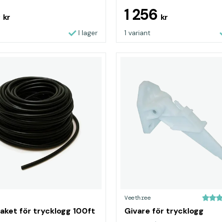
8
1 256
kr
kr
I lager
1 variant
Veethree
aket för trycklogg 100ft
Givare för trycklogg