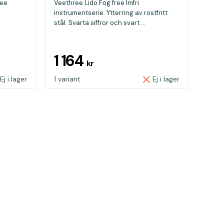
ree
Veethree Lido Fog free Imfri
instrumentserie. Ytterring av rostfritt
stål. Svarta siffror och svart ...
1 164
kr
Ej i lager
1 variant
Ej i lager