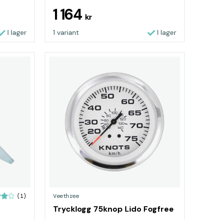
1 164
kr
I lager
1 variant
I lager
Veethree
(1)
Trycklogg 75knop Lido Fogfree