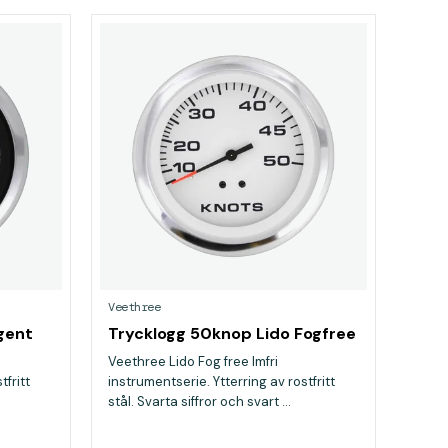
Veethree
gent
Trycklogg 50knop Lido Fogfree
Veethree Lido Fog free Imfri
tfritt
instrumentserie. Ytterring av rostfritt
stål. Svarta siffror och svart ...