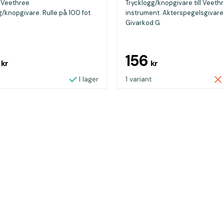
l Veethree
Trycklogg/knopgivare till Veeth
g/knopgivare. Rulle på 100 fot
instrument. Akterspegelsgivare
Givarkod G
8
156
kr
kr
I lager
1 variant