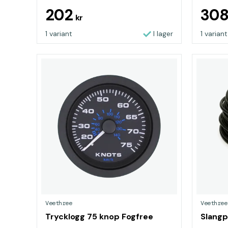
202
30
kr
1 variant
I lager
1 variant
Veethree
Veethree
Trycklogg 75 knop Fogfree
Slangp