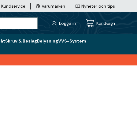
Kundservice
Varumärken
Nyheter och tips
Logga in
Kundvagn
båt
Skruv & Beslag
Belysning
VVS-System