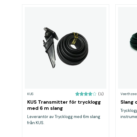
KUS
Veethree
(1)
KUS Transmitter för trycklogg
Slang 
med 6 m slang
Trycklog
Leverantör av Trycklogg med 6m slang
instrume
från KUS.