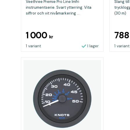
Veethree Premie Pro Line Imfri
Slang til
instrumentserie. Svart ytterring. Vita
trycklog
siffror och vit nivåmarkering ...
(30 m)
1 000
78
kr
1 variant
I lager
1 variant