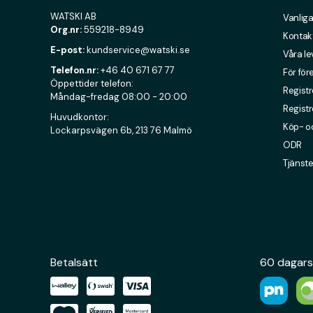
WATSKI AB
Vanliga
Org.nr:
559218-8949
Kontak
E-post:
kundservice@watski.se
Våra l
Telefon.nr:
+46 40 671 67 77
För för
Öppettider telefon:
Registr
Måndag-fredag 08:00 - 20:00
Registr
Huvudkontor:
Köp- oc
Lockarpsvägen 6b, 213 76 Malmö
ODR
Tjänste
Betalsätt
60 dagars