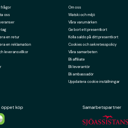
 frågor
Om oss
ta oss
Watski och miljö
everanser
Våra varumärken
etag
Ge bort ett presentkort
era en retur
Kolla saldo på ditt presentkort
era en reklamation
Cookies och sekretesspolicy
h leveransvillkor
Våra samarbeten
Bli affiliate
r
Bli leverantör
Bli ambassadör
Uppdatera cookie inställningar
 öppet köp
Samarbetspartner